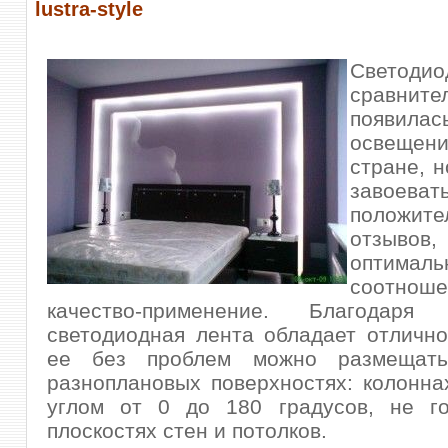
lustra-style
Светоди
сравните
появила
освещен
стране, н
завоеват
положите
отзывов
оптималь
соотнош
качество-применение. Благодаря
светодиодная лента обладает отлично
ее без проблем можно размещат
разноплановых поверхностях: колоннах
углом от 0 до 180 градусов, не г
плоскостях стен и потолков.