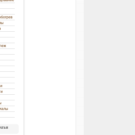
удование
обогрев
лы
н
епеж
ни
ти
ы
иалы
атьи