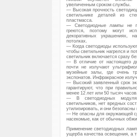
увеличенным сроком службы.
— Высокая прочность светодио
светильнике деталей из сте
пластмасса.
— Светодиодные лампы не по
греются, поэтому могут ис
декоративных украшениях, на
потолках.
— Когда светодиоды используют
чтобы светильник нагрелся и по
светильник включается сразу бе
— В отличие от настоящего д
почти не излучают ультрафио
музейные залы, где очень тр
экспонатов. Инфракрасное излуч
— Высокий заявленный срок эк
гарантируют, что при правиль
менее 12 лет или 50 тысяч часов
— В светодиодных модулях
светильников, нет вредных сос
утилизировать, и они безопасны 
— Не опасны для окружающей сре
насекомые, как от обычных обж
Применение светодиодных ламп 
ущерба качества освещения, а т