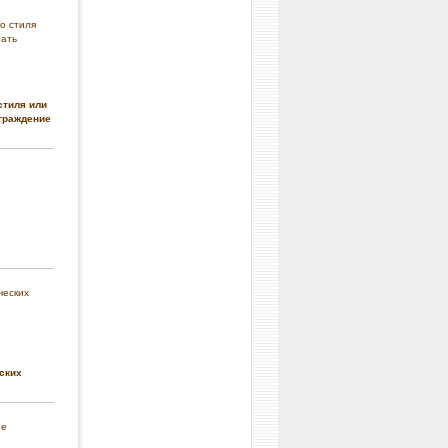
стиля или
граждение
ских