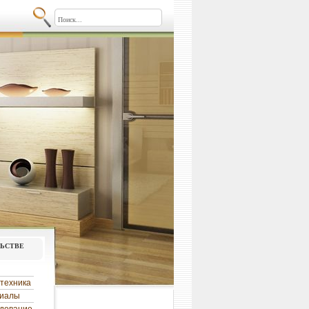
льстве
техника
риалы