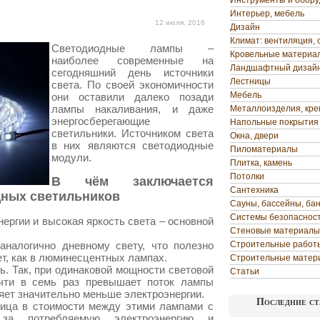
Инструменты и обор
Интерьер, мебель
12 июля, 2016
Дизайн
Климат: вентиляция, 
Светодиодные лампы –
Кровельные материа
наиболее современные на
Ландшафтный дизай
сегодняшний день источники
Лестницы
света. По своей экономичности
Мебель
они оставили далеко позади
лампы накаливания, и даже
Металлоизделия, кр
энергосберегающие
Напольные покрытия
светильники. Источником света
Окна, двери
в них являются светодиодные
Пиломатериалы
модули.
Плитка, камень
Потолки
В чём заключается
Сантехника
ных светильников
Сауны, бассейны, ба
Системы безопаснос
ергии и высокая яркость света – основной
Стеновые материалы
аналогично дневному свету, что полезно
Строительные работ
ет, как в люминесцентных лампах.
Строительные матер
. Так, при одинаковой мощности световой
Статьи
очти в семь раз превышает поток лампы
ляет значительно меньше электроэнергии.
Последние ст
ница в стоимости между этими лампами с
 за потребляемую электроэнергию и