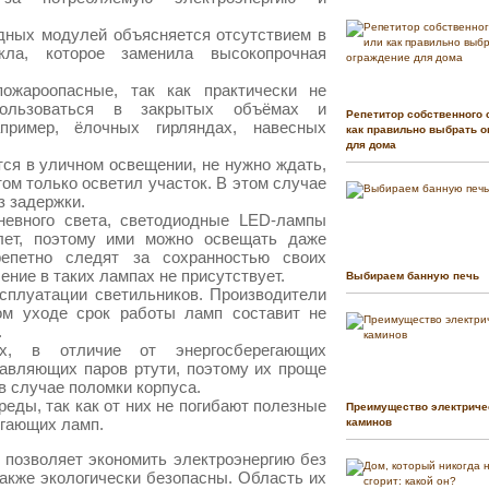
дных модулей объясняется отсутствием в
кла, которое заменила высокопрочная
жароопасные, так как практически не
пользоваться в закрытых объёмах и
Репетитор собственного 
пример, ёлочных гирляндах, навесных
как правильно выбрать о
для дома
ся в уличном освещении, не нужно ждать,
том только осветил участок. В этом случае
з задержки.
невного света, светодиодные LED-лампы
лет, поэтому ими можно освещать даже
епетно следят за сохранностью своих
ение в таких лампах не присутствует.
Выбираем банную печь
сплуатации светильников. Производители
ном уходе срок работы ламп составит не
.
, в отличие от энергосберегающих
тавляющих паров ртути, поэтому их проще
в случае поломки корпуса.
ды, так как от них не погибают полезные
Преимущество электриче
игающих ламп.
каминов
позволяет экономить электроэнергию без
акже экологически безопасны. Область их