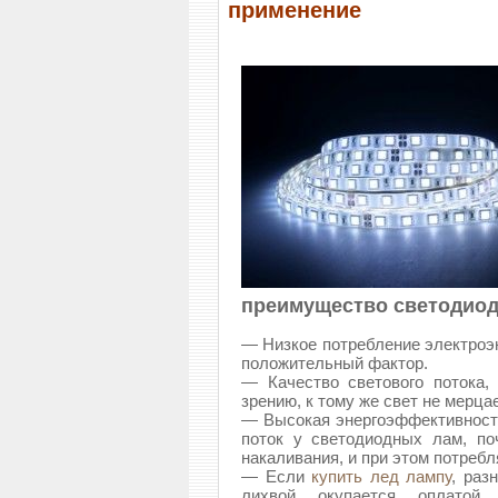
применение
преимущество светодиод
— Низкое потребление электроэн
положительный фактор.
— Качество светового потока, 
зрению, к тому же свет не мерца
— Высокая энергоэффективность
поток у светодиодных лам, п
накаливания, и при этом потреб
— Если
купить лед лампу
, р
аз
лихвой окупается оплатой