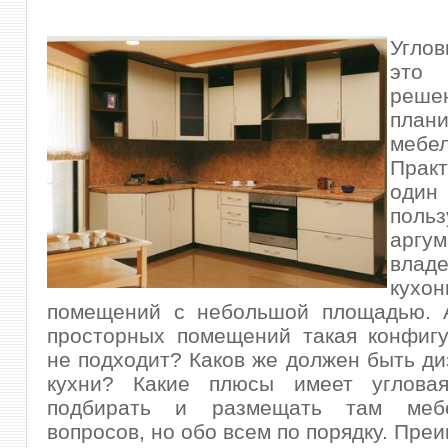
Угло
это 
реше
плани
мебел
Прак
оди
поль
аргу
влад
кухо
помещений с небольшой площадью. 
просторных помещений такая
конфиг
не подходит? Каков же должен быть ди
кухни? Какие плюсы имеет угловая
подбирать и размещать там меб
вопросов, но обо всем по порядку. Пре