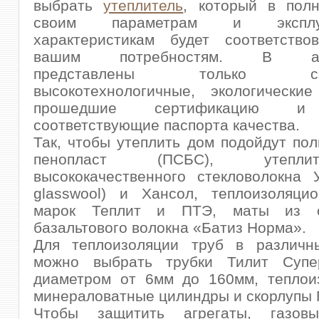
выбрать
утеплитель
, который в пол
своим параметрам и эксплуа
характеристикам будет соответство
вашим потребностям. В асс
представлены только совр
высокотехнологичные, экологические
прошедшие сертификацию и
соответствующие паспорта качества.
Так, чтобы утеплить дом подойдут по
пенопласт (ПСБС), утепл
высококачественного стекловолокна
glasswool) и Хансол, теплоизоляци
марок Теплит и ПТЭ, маты из су
базальтового волокна «Батиз Норма».
Для теплоизоляции труб в различн
можно выбрать трубки Тилит Супе
диаметром от 6мм до 160мм, теплои
минераловатные цилиндры и cкорлупы 
Чтобы защитить агрегаты, газовы