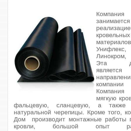
Компания
занимается
реализацие
кровельны
материалов
Унифлекс, 
Линокром, 
Эта дея
являетс
направлен
компании
Т
Компания
мягкую кро
фальцевую, сланцевую, а также
натуральной черепицы. Кроме того, к
Дом производит монтажные работы п
кровли, большой опыт 