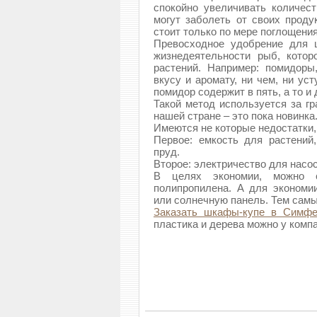
спокойно увеличивать количест
могут заболеть от своих проду
стоит только по мере поглощения
Превосходное удобрение для 
жизнедеятельности рыб, котор
растений. Например: помидоры
вкусу и аромату, ни чем, ни ус
помидор содержит в пять, а то и
Такой метод используется за г
нашей стране – это пока новинка
Имеются не которые недостатки,
Первое: емкость для растений
пруд.
Второе: электричество для насос
В целях экономии, можно с
полипропилена. А для экономии
или солнечную панель. Тем самы
Заказать шкафы-купе в Симфе
пластика и дерева можно у компа