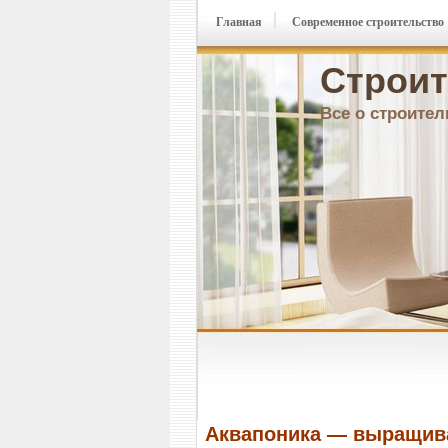
Главная
Современное строительство
Строит
Все о строител
Аквапоника — выращива