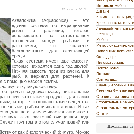
Инструменты и обор
Интерьер, мебель
15 августа, 2012
Дизайн
Климат: вентиляция, 
Аквапоника (Aquaponics) – это
Кровельные материа
единая система по выращивание
Ландшафтный дизай
рыбы и растений, которая
Лестницы
основывается на естественном
Мебель
отношении между рыбами и
растениями, что является
Металлоизделия, кр
благоприятным для окружающей
Напольные покрытия
среды.
Окна, двери
Такая система имеет две емкости,
Пиломатериалы
которые находятся одна под другой.
Плитка, камень
Нижняя емкость предназначена для
Потолки
рыб, а верхняя для растений. К
Сантехника
ся с помощью насоса помпы.
Сауны, бассейны, ба
но изучить, такую систему.
 ее продукт содержат массу питательных
Системы безопаснос
растений, зато такие продукты для самих
Стеновые материалы
ниям, которые поглощают такие вещества,
Строительные работ
 полезными, рыбам очищается вода. И так
Строительные матер
езно для него, увеличивается активность
Статьи
стениям, а от растений очищенная вода
 Служит грунтом в этом случаи гравий или
Последние ст
действуют как биологический фильтр. Можно