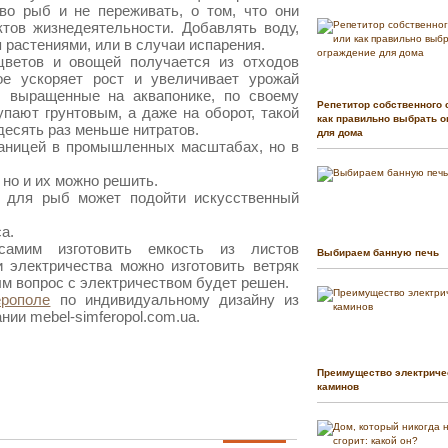
во рыб и не переживать, о том, что они
ктов жизнедеятельности. Добавлять воду,
 растениями, или в случаи испарения.
цветов и овощей получается из отходов
ое ускоряет рост и увеличивает урожай
, выращенные на аквапонике, по своему
Репетитор собственного 
тупают грунтовым, а даже на оборот, такой
как правильно выбрать о
 десять раз меньше нитратов.
для дома
раницей в промышленных масштабах, но в
.
 но и их можно решить.
, для рыб может подойти искусственный
а.
амим изготовить емкость из листов
Выбираем банную печь
 электричества можно изготовить ветряк
м вопрос с электричеством будет решен.
рополе
по индивидуальному дизайну из
нии mebel-simferopol.com.ua.
Преимущество электриче
каминов