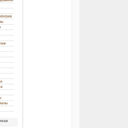
удование
обогрев
лы
н
епеж
ни
ти
ы
иалы
атьи