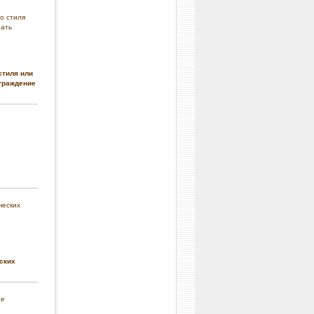
стиля или
граждение
ских