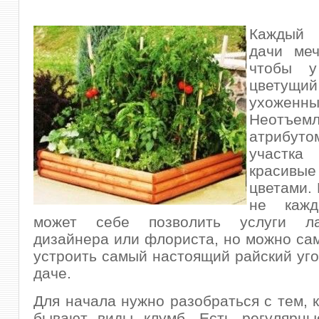
Каждый
дачи меч
чтобы 
цветущий 
ухожен
Неотъем
атрибут
участка
красив
цветами.
не кажд
может себе позволить услуги ла
дизайнера или флориста, но можно са
устроить самый настоящий райский уго
даче.
Для начала нужно разобраться с тем, 
бывают виды клумб. Есть регулярные