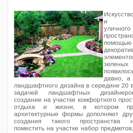
Искусств
и орг
уличного
простр
помощью
декорати
элемент
зеленых
появил
давно, а
ландшафтного дизайна в середине 20 в
задачей ландшафтных дизайнеро
создание на участке комфортного прос
отдыха и жизни, в котором п
архитектурные формы дополняют друг
создания такого пространства не
поместить на участке набор предметов