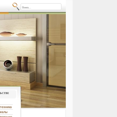
льстве
техника
риалы