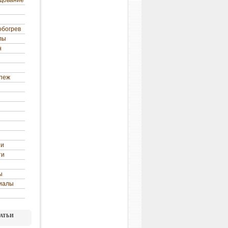
удование
обогрев
лы
н
епеж
ни
ти
ы
иалы
атьи