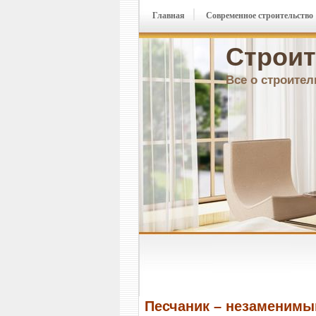
Главная
Современное строительство
Строит
Все о строител
Песчаник – незаменим