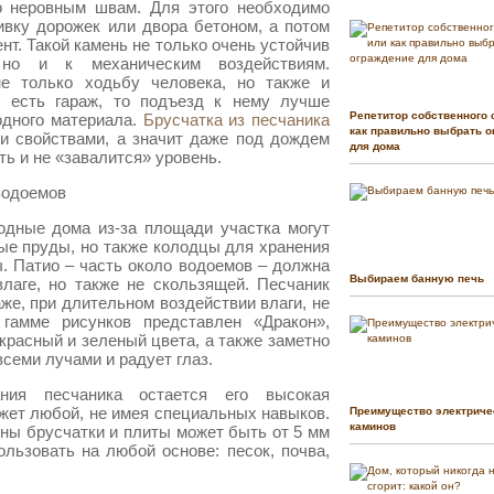
о неровным швам. Для этого необходимо
ивку дорожек или двора бетоном, а потом
нт. Такой камень не только очень устойчив
но и к механическим воздействиям.
е только ходьбу человека, но также и
е есть гараж, то подъезд к нему лучше
Репетитор собственного 
одного материала.
Брусчатка из песчаника
как правильно выбрать о
и свойствами, а значит даже под дождем
для дома
ть и не «завалится» уровень.
водоемов
одные дома из-за площади участка могут
ые пруды, но также колодцы для хранения
. Патио – часть около водоемов – должна
Выбираем банную печь
лаге, но также не скользящей. Песчаник
же, при длительном воздействии влаги, не
 гамме рисунков представлен «Дракон»,
 красный и зеленый цвета, а также заметно
всеми лучами и радует глаз.
ния песчаника остается его высокая
жет любой, не имея специальных навыков.
Преимущество электриче
каминов
ины брусчатки и плиты может быть от 5 мм
ользовать на любой основе: песок, почва,