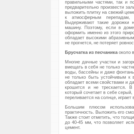
правильными частями, так и п
предварительно произвести зал
выложить плитку на свежий цеме
к атмосферным перепадам, 
Выдерживают такие дорожки н
машину. Поэтому, если в дом
оформить именно из этого прир
обладает высокими абразивным
не прогнется, не потеряет ровнос
Брусчатка из песчаника
около 
Многие дачные участки и загор
вмещать в себя не только частн
воды, бассейны и даже фонтаны
не только быть устойчивым к в
обладает всеми свойствами и да
крошится и не трескается. В
который сочетает в себе серый,
переливается на солнце, играет 
Большим плюсом использова
практичность. Выложить его смо
Также стоит отметить, что толщ
до 40-45 мм, что позволяет исп
цемент.