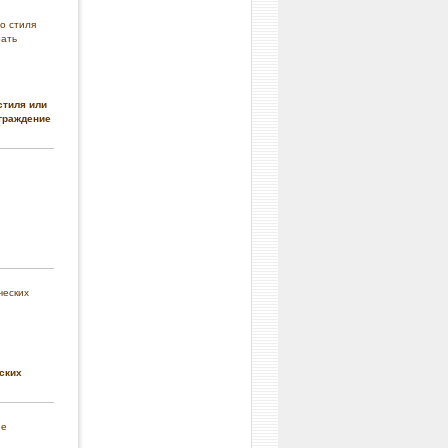
стиля или
граждение
ских