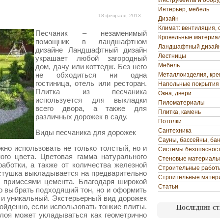
Инструменты и обор
Интерьер, мебель
18 февраля, 2013
Дизайн
Климат: вентиляция, 
Песчаник – незаменимый
Кровельные материа
помощник в ландшафтном
Ландшафтный дизай
дизайне Ландшафтный дизайн
Лестницы
украшает любой загородный
Мебель
дом, дачу или коттедж. Без него
не обходиться ни одна
Металлоизделия, кр
гостиница, отель или ресторан
.
Напольные покрытия
Плитка из песчаника
Окна, двери
используется для выкладки
Пиломатериалы
всего двора, а также для
Плитка, камень
различных дорожек в саду.
Потолки
Сантехника
Виды песчаника для дорожек
Сауны, бассейны, ба
но использовать не только толстый, но и
Системы безопаснос
ого цвета. Цветовая гамма натурального
Стеновые материалы
работки, а также от количества железной
Строительные работ
стушка выкладывается на предварительно
Строительные матер
 примесями цемента. Благодаря широкой
Статьи
о выбрать подходящий тон, но и оформить
 и уникальный. Экстерьерный вид дорожек
ойденно, если использовать тонкие плиты.
Последние ст
слоя может укладываться как геометрично