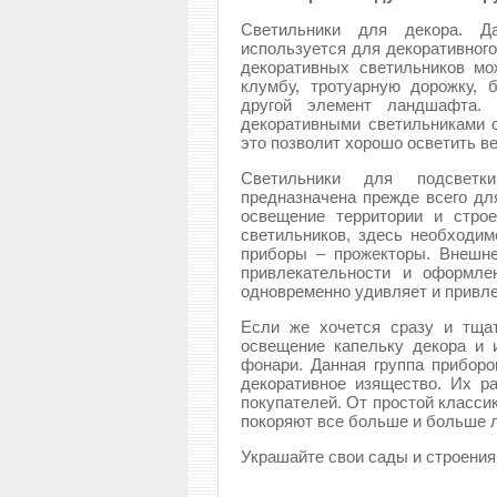
Светильники для декора. Да
используется для декоративног
декоративных светильников мо
клумбу, тротуарную дорожку, 
другой элемент ландшафта. 
декоративными светильниками о
это позволит хорошо осветить ве
Светильники для подсветк
предназначена прежде всего дл
освещение территории и стро
светильников, здесь необходи
приборы – прожекторы. Внешне
привлекательности и оформле
одновременно удивляет и привле
Если же хочется сразу и тщат
освещение капельку декора и 
фонари. Данная группа прибор
декоративное изящество. Их р
покупателей. От простой класси
покоряют все больше и больше 
Украшайте свои сады и строения!