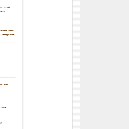
стиля или
граждение
ских