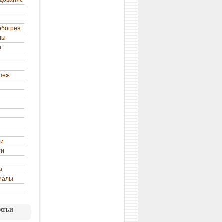
удование
обогрев
лы
н
епеж
ни
ти
ы
иалы
атьи