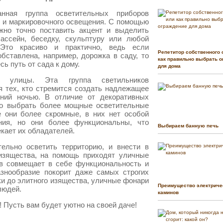
нная группа осветительных приборов
о и маркировочного освещения. С помощью
жно точно поставить акцент и выделить
бассейн, беседку, скульптуру или любой
Это красиво и практично, ведь если
Репетитор собственного 
бставлена, например, дорожка в саду, то
как правильно выбрать о
сь путь от сада к дому.
для дома
и улицы. Эта группа светильников
я тех, кто стремится создать надлежащее
ений ночью. В отличие от декоративных
мо выбрать более мощные осветительные
 они более скромные, в них нет особой
ния, но они более функциональны, что
Выбираем банную печь
кает их обладателей.
ельно осветить территорию, и внести в
изящества, на помощь приходят уличные
ов совмещает в себе функциональность и
азнообразие покорит даже самых строгих
ки до элитного изящества, уличные фонари
Преимущество электриче
людей.
каминов
 Пусть вам будет уютно на своей даче!