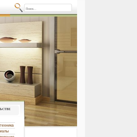
льстве
техника
риалы