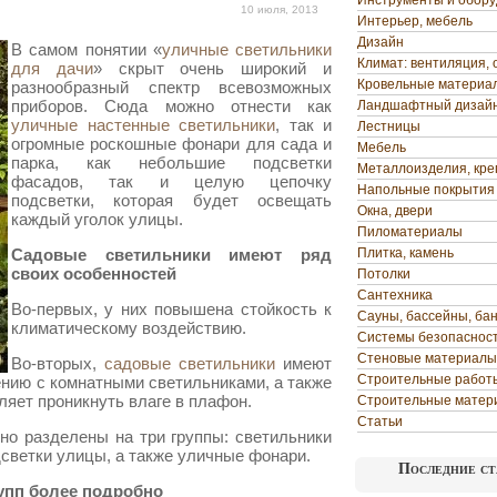
Инструменты и обор
10 июля, 2013
Интерьер, мебель
Дизайн
В самом понятии «
уличные светильники
Климат: вентиляция, 
для дачи
» скрыт очень широкий и
Кровельные материа
разнообразный спектр всевозможных
приборов. Сюда можно отнести как
Ландшафтный дизай
уличные настенные светильники
,
так и
Лестницы
огромные роскошные фонари для сада и
Мебель
парка, как небольшие подсветки
Металлоизделия, кр
фасадов, так и целую цепочку
Напольные покрытия
подсветки, которая будет освещать
Окна, двери
каждый уголок улицы.
Пиломатериалы
Садовые светильники имеют ряд
Плитка, камень
своих особенностей
Потолки
Сантехника
Во-первых, у них повышена стойкость к
Сауны, бассейны, ба
климатическому воздействию.
Системы безопаснос
Стеновые материалы
Во-вторых,
садовые светильники
имеют
Строительные работ
ению с комнатными светильниками, а также
ляет проникнуть влаге в плафон.
Строительные матер
Статьи
но разделены на три группы: светильники
дсветки улицы, а также уличные фонари.
Последние ст
упп более подробно