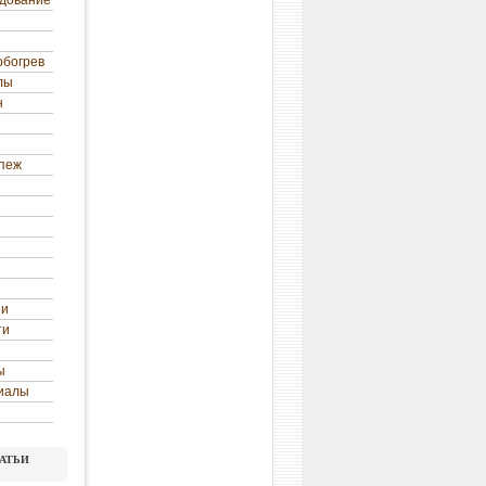
удование
обогрев
лы
н
епеж
ни
ти
ы
иалы
атьи