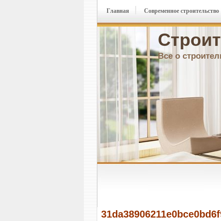
Главная
Современное строительство
Строит
Все о строител
31da38906211e0bce0bd6f