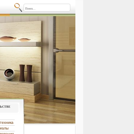
льстве
техника
риалы