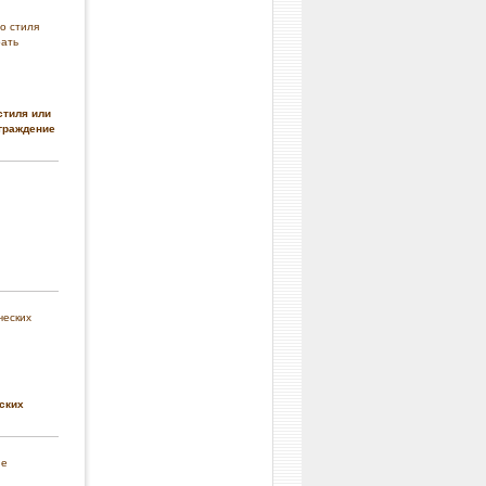
стиля или
граждение
ских