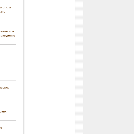
стиля или
граждение
ских