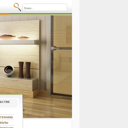
льстве
техника
риалы