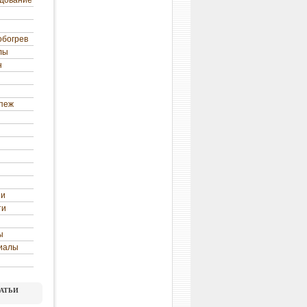
удование
обогрев
лы
н
епеж
ни
ти
ы
иалы
атьи