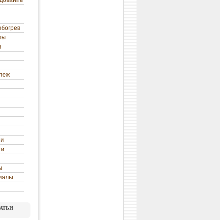
удование
обогрев
лы
н
епеж
ни
ти
ы
иалы
атьи