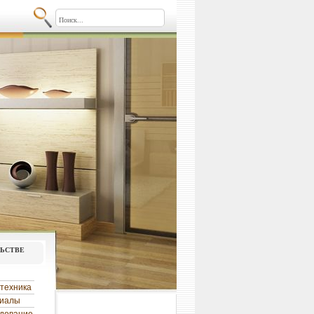
льстве
техника
риалы