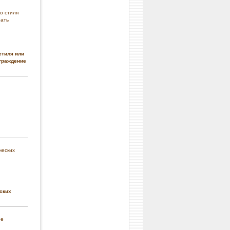
стиля или
граждение
ских