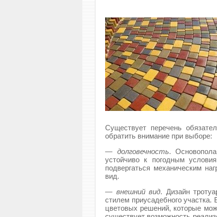
Существует перечень обязате
обратить внимание при выборе:
—
долговечность
. Основопол
устойчиво к погодным условия
подвергаться механическим наг
вид.
—
внешний вид
. Дизайн троту
стилем приусадебного участка.
цветовых решений, которые мож
существует возможность реализо