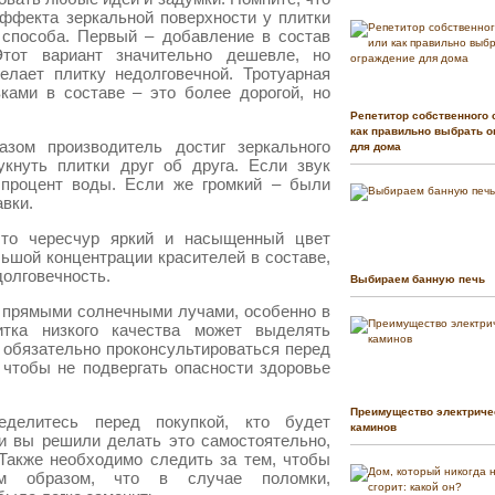
эффекта зеркальной поверхности у плитки
 способа. Первый – добавление в состав
тот вариант значительно дешевле, но
делает плитку недолговечной. Тротуарная
ками в составе – это более дорогой, но
Репетитор собственного 
как правильно выбрать о
азом производитель достиг зеркального
для дома
укнуть плитки друг об друга. Если звук
 процент воды. Если же громкий – были
вки.
что чересчур яркий и насыщенный цвет
льшой концентрации красителей в составе,
долговечность.
Выбираем банную печь
 прямыми солнечными лучами, особенно в
итка низкого качества может выделять
обязательно проконсультироваться перед
 чтобы не подвергать опасности здоровье
Преимущество электриче
делитесь перед покупкой, кто будет
каминов
и вы решили делать это самостоятельно,
Также необходимо следить за тем, чтобы
им образом, что в случае поломки,