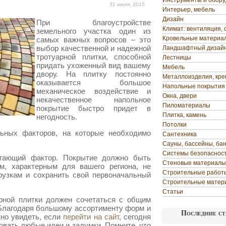
Инструменты и обор
31 июля, 2015
Интерьер, мебель
Дизайн
При благоустройстве
Климат: вентиляция, 
земельного участка один из
Кровельные материа
самых важных вопросов – это
выбор качественной и надежной
Ландшафтный дизай
тротуарной плитки, способной
Лестницы
придать ухоженный вид вашему
Мебель
двору. На плитку постоянно
Металлоизделия, кр
оказывается большое
Напольные покрытия
механическое воздействие и
Окна, двери
некачественное напольное
Пиломатериалы
покрытие быстро придет в
Плитка, камень
негодность.
Потолки
льных факторов, на которые необходимо
Сантехника
Сауны, бассейны, ба
Системы безопаснос
агающий фактор. Покрытие должно быть
Стеновые материалы
м, характерным для вашего региона, не
Строительные работ
рузкам и сохранить свой первоначальный
Строительные матер
Статьи
арной плитки должен сочетаться с общим
 Благодаря большому ассортименту форм и
Последние ст
но увидеть, если
перейти на сайт
, сегодня
вать любые идеи и задумки. Помните, что