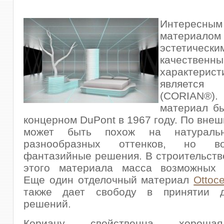
Интересным
материалом
эстетич
качественн
характерист
являетс
(CORIAN
материал б
концерном DuPont в 1967 году. По внеш
может быть похож на натураль
разнообразных оттенков, но 
фантазийные решения. В строительстве
этого материала масса возможных 
Еще один отделочный материал
Ottoc
также дает свободу в принятии д
решений.
Кориану свойственна хороша