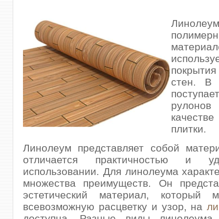
Линолеу
полимер
материал
исполь
покрыти
стен. В
поступ
рулон
качестве
плитки.
Линолеум представляет собой матери
отличается практичностью и у
использовании. Для линолеума характ
множества преимуществ. Он предста
эстетический материал, который 
всевозможную расцветку и узор, на
ли
доступна. Разные виды линолеума