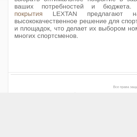
ваших потребностей и бюджета
покрытия
LEXTAN предлагают н
высококачественное решение для спор
и площадок, что делает их выбором но
многих спортсменов.
Все права за