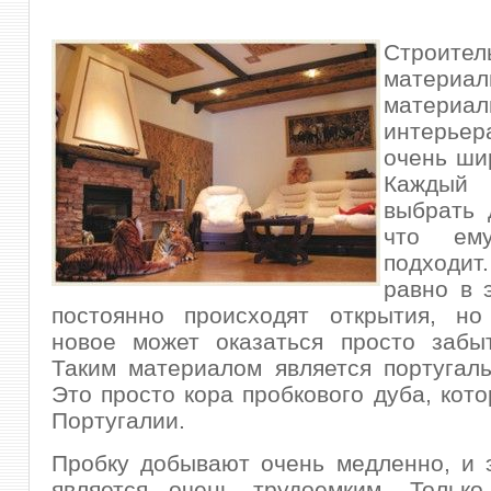
Строител
мате
матер
интерь
очень ши
Кажды
выбрать 
что ем
подход
равно в 
постоянно происходят открытия, но
новое может
оказаться просто забы
Таким материалом является португаль
Это просто кора пробкового дуба, кото
Португалии.
Пробку добывают очень медленно, и 
является очень трудоемким. Только