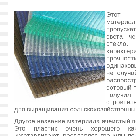
Этот у
материа
пропуск
света, ч
сте
характер
прочнос
одинаков
не случа
распрост
сотовый 
полу
строитель
для выращивания сельскохозяйственных
Другое название материала ячеистый п
Это пластик очень хорошего кач
изготавливают, расплавляя гранулы по