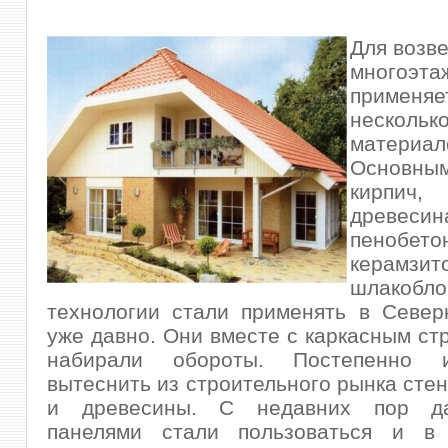
Для возве
многоэт
применяе
нескол
материал
Основны
кирпич,
древесин
пенобе
керамзит
шлакоб
технологии стали применять в Север
уже давно. Они вместе с каркасным ст
набирали обороты.
Постепенно 
вытеснить из строительного рынка стен
и древесины. С недавних пор д
панелями стали пользоваться и в