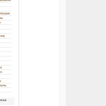
удование
обогрев
лы
н
епеж
ни
ти
ы
иалы
атьи