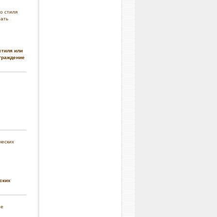
стиля или
граждение
ских