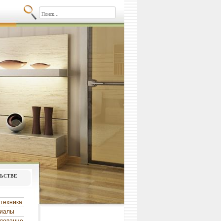
льстве
техника
риалы