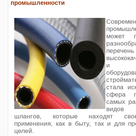
промышленности
Совреме
промышл
может п
разнообр
перечень
высокока
и уни
оборуд
строймат
стала ис
сфера п
самых ра
видов 
шлангов, которые находят св
применения, как в быту, так и для 
целей.