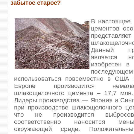
забытое старое?
В настоящее 
цементов осо
представляет
шлакощелочн
Данный п
является н
изобретен в 
последующе
использоваться повсеместно в США 
Европе производится нема
шлакощелочного цемента – 17,7 млн.
Лидеры производства — Япония и Син
при производстве шлакощелочного це
что не производится выбро
соответственно наносится ме
окружающей среде. Положительны