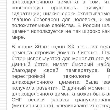
шлакощелочного цемента в том, ч
повышенную прочность, низкую т
гидратации; низкие сроки схватываемо
главное безопасен для человека, и м
положительные свойства. В России ш
цемент используется не так широко как
мире.
В конце 80-хх годов ХХ века из шла
цемента строили дома в Липецке. Шл
бетон используется для монолитного д
Данный бетон имеет быстрый набо
благодаря своей температуре.
перестройкой технология про
шлакощелочного цемента была з
получила развития. В данный момент 
шлакощелочного цемента может быть а
СНГ велики запасы гранулирован
(миллионы тонн), увеличиваются отхо