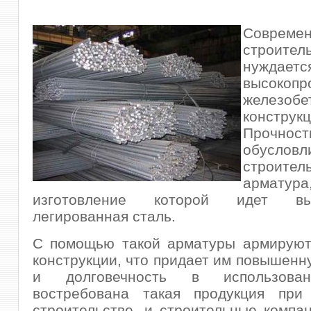
Совреме
строител
нужд
высокопр
железобе
конструкц
Прочн
обусловл
строител
армат
изготовление которой идет выс
легированная сталь.
С помощью такой арматуры армируют
конструкции, что придает им повышенн
и долговечность в использова
востребована такая продукция при
строительстве, и строительные компа