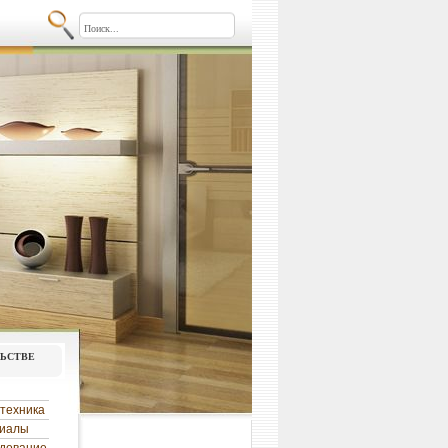
льстве
техника
риалы