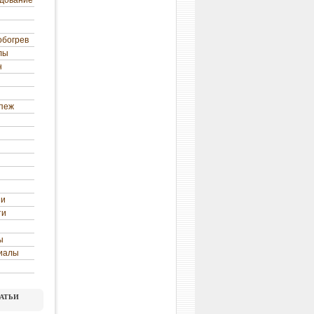
удование
обогрев
лы
н
епеж
ни
ти
ы
иалы
атьи