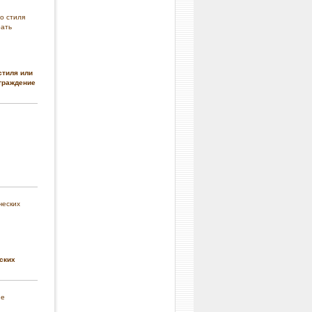
стиля или
граждение
ских