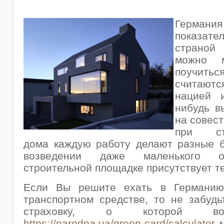
Германия
показате
страно
можно 
поучит
считаютс
нацией 
нибудь в
на совест
при стр
дома каждую работу делают разные 
возведении даже маленького 
строительной площадке присутствует т
Если Вы решите ехать в Германию
транспортном средстве, то не забуд
страховку, о которой в
https://narodna.ua/green-card/calculator
м