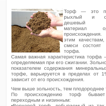
Торф — это пл
рыхлый и отн
дешевый по
материал орг
происхождения
этим качествам,
смеси состоят
торфа.
Самая важная характеристика торфа 
определяемая при его сжигании.
Зольно
показателем содержания минеральны
торфе, варьируется в пределах от 
зависит от его происхождения.
Чем выше зольность, тем плодороднее 
По происхождению торф бывает
переходным и низинным:
•Верховой торф, добываемый из так