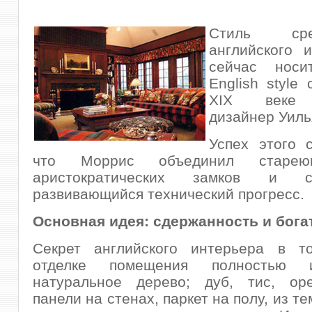
Стиль сред
английского 
сейчас носи
English style
XIX веке 
дизайнер Уиль
Успех этого 
что Моррис объединил старею
аристократических замков и ст
развивающийся технический прогресс.
Основная идея: сдержанность и бога
Секрет английского интерьера в т
отделке помещения полностью ис
натуральное дерево; дуб, тис, ор
панели на стенах, паркет на полу, из т