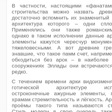
В частности, настоящими «фанатам
строительства можно назвать древ
достаточно вспомнить их знаменитый 
архитектура которого – одни спл
Применялись они также романским
однако в таком исполнении данные а
элементы кажутся чересчур монуме
тяжеловесными. А вот древние гр
знавшие, что такое памм счет, наприме
обходиться без арок – в наиболее 
сооружениях Эллады они встречаются
редко.
С течением времени арки видоизменя
готической архитектуре испо
остроконечные ажурные элементы, 
храмам стремительность и лёгкость. Ар
проёмы такого типа называются ст
Стиль модерн в свою очередь такж