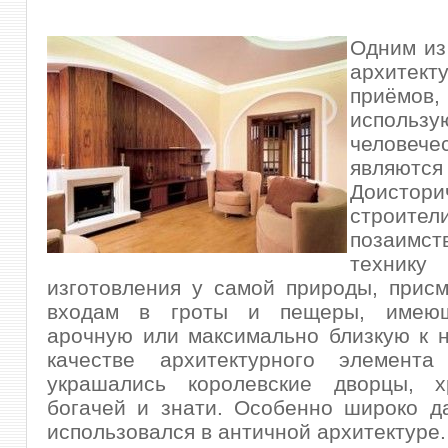
Одним из
архитект
приёмов,
использу
человече
являют
Доистори
строител
позаимст
техн
изготовления у самой природы, прис
входам в гроты и пещеры, имею
арочную или максимально близкую к 
качестве архитектурного элемент
украшались королевские дворцы, 
богачей и знати. Особенно широко д
использовался в античной архитектуре.