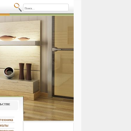
льстве
техника
риалы