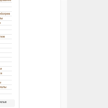
удование
обогрев
лы
н
епеж
ни
ти
ы
иалы
атьи