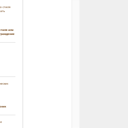
стиля или
граждение
ских