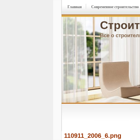
Главная
Современное строительство
Строит
Все о строител
110911_2006_6.png