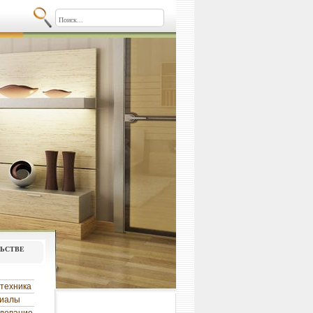
льстве
техника
риалы