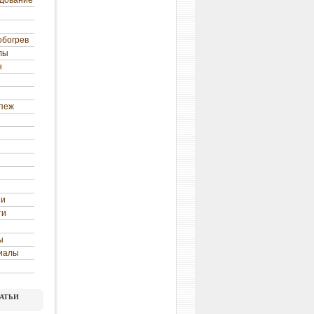
удование
обогрев
лы
н
епеж
ни
ти
ы
иалы
атьи