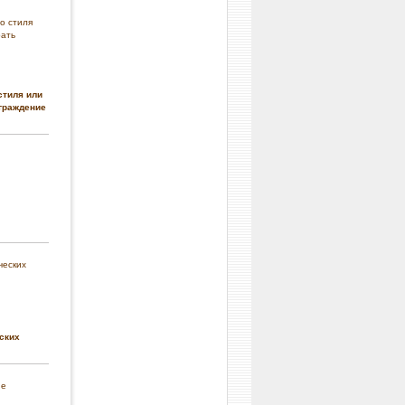
стиля или
граждение
ских