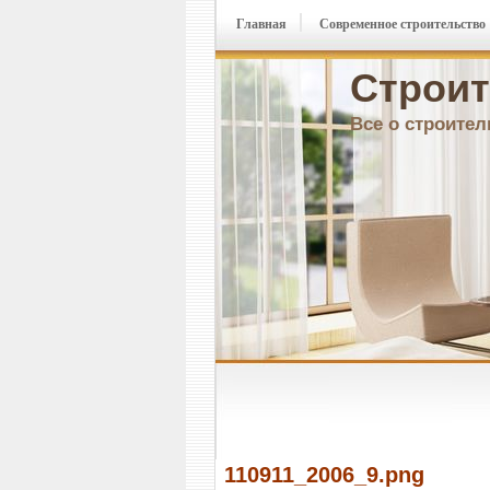
Главная
Современное строительство
Строит
Все о строител
110911_2006_9.png