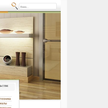
льстве
техника
риалы