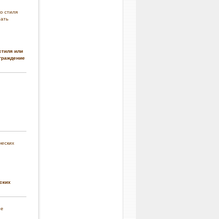
стиля или
граждение
ских