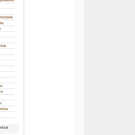
удование
обогрев
лы
н
епеж
ни
ти
ы
иалы
атьи