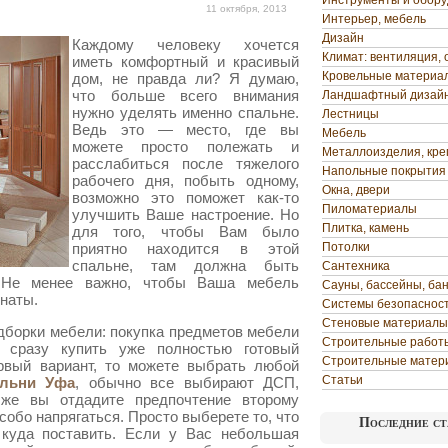
Инструменты и обор
11 октября, 2013
Интерьер, мебель
Дизайн
Каждому человеку хочется
Климат: вентиляция, 
иметь комфортный и красивый
Кровельные материа
дом, не правда ли? Я думаю,
что больше всего внимания
Ландшафтный дизай
нужно уделять именно спальне.
Лестницы
Ведь это
— место, где вы
Мебель
можете просто полежать и
Металлоизделия, кр
расслабиться после тяжелого
Напольные покрытия
рабочего дня, побыть одному,
Окна, двери
возможно это поможет как-то
Пиломатериалы
улучшить Ваше настроение. Но
Плитка, камень
для того, чтобы Вам было
приятно находится в этой
Потолки
спальне, там должна быть
Сантехника
 Не менее важно, чтобы Ваша мебель
Сауны, бассейны, ба
наты.
Системы безопаснос
Стеновые материалы
борки мебели: покупка предметов мебели
Строительные работ
 сразу купить уже полностью готовый
Строительные матер
рвый вариант, то можете выбрать любой
Статьи
альни Уфа
, обычно все выбирают ДСП,
же вы отдадите предпочтение второму
собо напрягаться. Просто выберете то, что
Последние ст
 куда поставить. Если у Вас небольшая