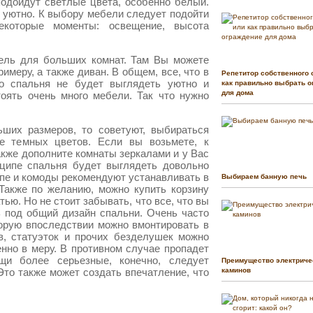
подойдут светлые цвета, особенно белый.
 уютно. К выбору мебели следует подойти
екоторые моменты: освещение, высота
ель для больших комнат. Там Вы можете
римеру, а также диван. В общем, все, что в
Репетитор собственного 
то спальня не будет выглядеть уютно и
как правильно выбрать о
для дома
тоять очень много мебели. Так что нужно
ших размеров, то советуют, выбираться
не темных цветов. Если вы возьмете, к
также дополните комнаты зеркалами и у Вас
нципе спальня будет выглядеть довольно
пе и комоды рекомендуют устанавливать в
Выбираем банную печь
Также по желанию, можно купить корзину
тью. Но не стоит забывать, что все, что вы
 под общий дизайн спальни. Очень часто
торую впоследствии можно вмонтировать в
в, статуэток и прочих безделушек можно
енно в меру. В противном случае пропадет
и более серьезные, конечно, следует
Преимущество электриче
то также может создать впечатление, что
каминов