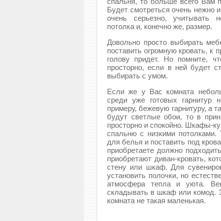
спальня, то больше всего Вам 
Будет смотреться очень нежно и
очень серьезно, учитывать н
потолка и, конечно же, размер.
Довольно просто выбирать меб
поставить огромную кровать, к п
голову придет. Но помните, ч
просторно, если в ней будет с
выбирать с умом.
Если же у Вас комната неболь
среди уже готовых гарнитур 
примеру, бежевую гарнитуру, а 
будут светлые обои, то в при
просторно и спокойно. Шкафы-ку
спальню с низкими потолками. 
для белья и поставить под крова
приобретаете должно подходить
приобретают диван-кровать, ко
стену или шкаф. Для сувениро
установить полочки, но естеств
атмосфера тепла и уюта. Вещ
складывать в шкаф или комод. Э
комната не такая маленькая.