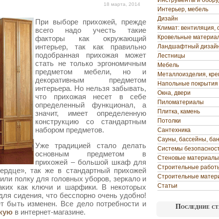
Инструменты и обор
18 марта, 2014
Интерьер, мебель
Дизайн
При выборе прихожей, прежде
Климат: вентиляция, 
всего надо учесть такие
Кровельные материа
факторы как окружающий
интерьер, так как правильно
Ландшафтный дизай
подобранная прихожая может
Лестницы
стать не только эргономичным
Мебель
предметом мебели, но и
Металлоизделия, кр
декоративным предметом
Напольные покрытия
интерьера. Но нельзя забывать,
Окна, двери
что прихожая несет в себе
Пиломатериалы
определенный функционал, а
Плитка, камень
значит, имеет определенную
конструкцию со стандартным
Потолки
набором предметов.
Сантехника
Сауны, бассейны, ба
Уже традицией стало делать
Системы безопаснос
основным предметом в
Стеновые материалы
прихожей – большой шкаф для
Строительные работ
сердце», так же в стандартный прихожей
Строительные матер
 или полку для головных уборов, зеркало и
Статьи
аких как ключи и шарфики. В некоторых
ля сидения, что бесспорно очень удобно!
т быть изменен. Все дело потребности и
Последние ст
жую
в интернет-магазине.