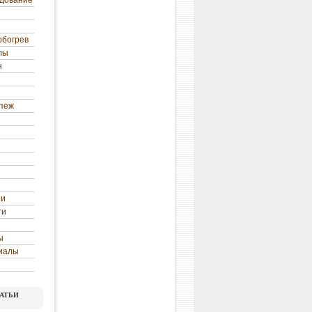
удование
обогрев
лы
н
епеж
ни
ти
ы
иалы
атьи