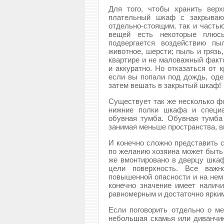
Для того, чтобы хранить вер
плательный шкаф с закрываю
отдельно-стоящим, так и часть
вещей есть некоторые плюс
подвергается воздействию пы
животное, шерсти; пыль и грязь
квартире и не маловажный факто
и аккуратно. Но отказаться от 
если вы попали под дождь, оде
затем вешать в закрытый шкаф!
Существует так же несколько фо
нижние полки шкафа и специа
обувная тумба. Обувная тумба 
занимая меньше пространства, в
И конечно сложно представить 
по желанию хозяина может быть
же вмонтировано в дверцу шка
цели поверхность. Все важн
повышенной опасности и на нем
конечно значение имеет налич
равномерным и достаточно ярки
Если поговорить отдельно о ме
небольшая скамья или диванчик,