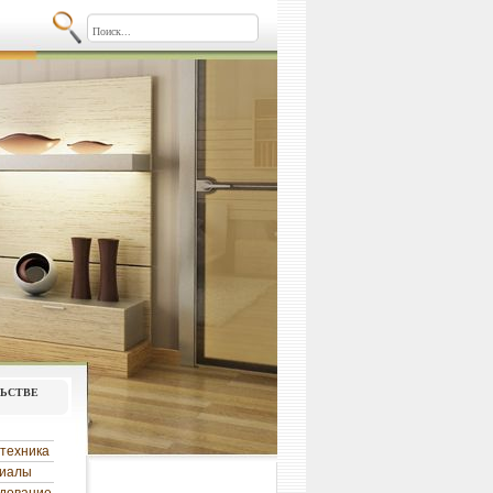
льстве
техника
риалы