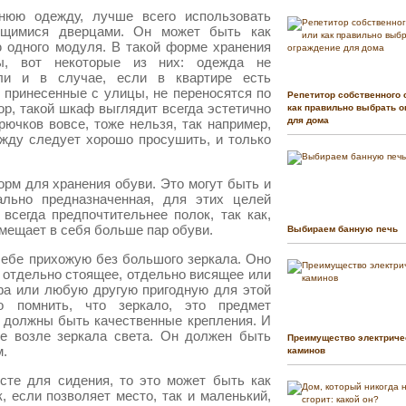
хнюю одежду, лучше всего использовать
щимися дверцами. Он может быть как
ю одного модуля. В такой форме хранения
ы, вот некоторые из них: одежда не
ли и в случае, если в квартире есть
, принесенные с улицы, не переносятся по
Репетитор собственного 
р, такой шкаф выглядит всегда эстетично
как правильно выбрать о
для дома
крючков вовсе, тоже нельзя, так например,
жду следует хорошо просушить, и только
рм для хранения обуви. Это могут быть и
льно предназначенная, для этих целей
всегда предпочтительнее полок, так как,
мещает в себя больше пар обуви.
Выбираем банную печь
себе прихожую без большого зеркала. Оно
 отдельно стоящее, отдельно висящее или
фа или любую другую пригодную для этой
о помнить, что зеркало, это предмет
 должны быть качественные крепления. И
ие возле зеркала света. Он должен быть
Преимущество электриче
м.
каминов
сте для сидения, то это может быть как
 если позволяет место, так и маленький,