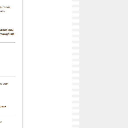
стиля или
граждение
ских