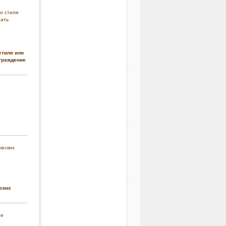
стиля или
граждение
ских