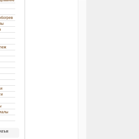
удование
обогрев
лы
н
епеж
ни
ти
ы
иалы
атьи