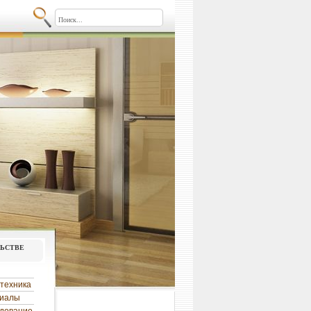
льстве
техника
риалы