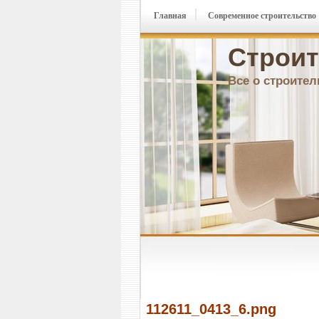
Главная
Современное строительство
Строит
Все о строител
112611_0413_6.png