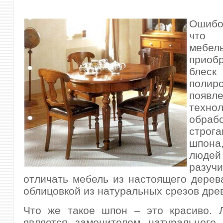
Ошибо
что н
мебель
приоб
бле
поли
появл
технол
обраб
строга
шпона
люде
разуч
отличать
мебель из настоящего дерев
облицовкой из натуральных срезов дре
Что же такое шпон – это красиво. 
является заменителем натурального,