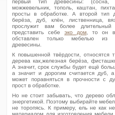
первый тип древесины: (сосна, 
можжевельник, тополь, каштан, пихта
просты в обработке. А второй тип д
берёза, дуб, клён, лиственница, вя
прослужит вам более длительный 
представить себе
эко дом
, то он в
обставлен только мебелью из н
древесины.
К повышенной твёрдости, относятся 
дерева как,железная берёза, фисташк
А значит, срок службы будет ещё боль
а значит и дорогим считается дуб, а
может поравняться в прочности с ду
прост в обработке.
Но не стоит забывать, что дерево об
энергетикой. Поэтому выбирайте мебел
не торопясь. К примеру, ель не как н
материалом для изготовления мебели.