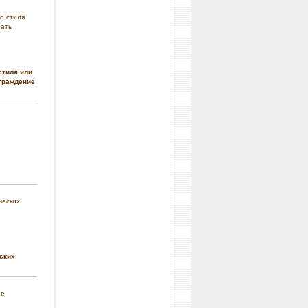
стиля или
граждение
ских