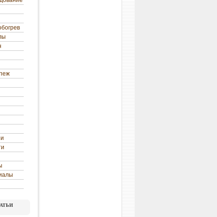
удование
обогрев
лы
н
епеж
ни
ти
ы
иалы
атьи