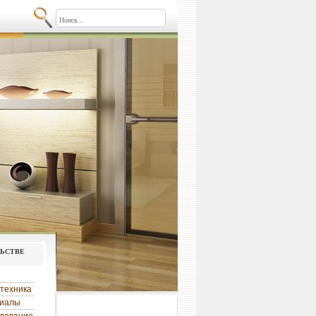
льстве
техника
риалы