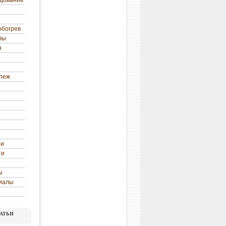
удование
обогрев
лы
н
епеж
ни
ти
ы
иалы
атьи