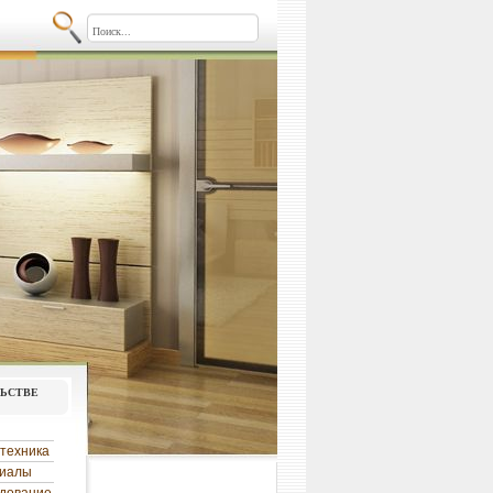
льстве
техника
риалы