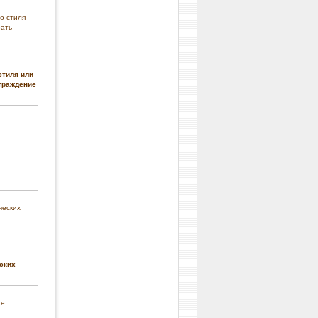
стиля или
граждение
ских