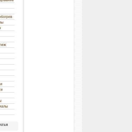
удование
обогрев
лы
н
епеж
ни
ти
ы
иалы
атьи