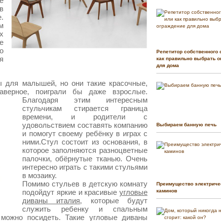
е
в
.
м
х
е
о
Репетитор собственного 
я
как правильно выбрать о
для дома
ы для малышей, но они такие красочные,
аверное, п
оиграли бы даже взрослые.
Благодаря этим интересным
стульчикам стирается граница
времени, и родители с
удовольствием составять компанию
Выбираем банную печь
и помогут своему ребёнку в играх с
ними.Стул состоит из основания, в
которое заполняются разноцветные
палочки, обёрнутые тканью. Очень
интересно играть с такими стульями
в мозаику.
Помимо стульев в детскую комнату
Преимущество электриче
подойдут яркие и красивые
угловые
каминов
диваны италия
, которые будут
служить ребенку и спальным
 можно посидеть. Такие угловые диваны