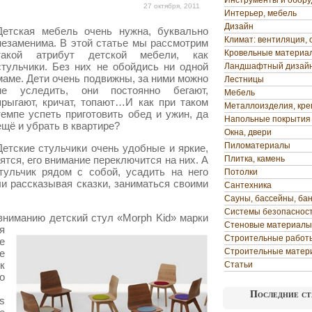
Инструменты и обор
27 октября, 2011
Интерьер, мебель
Дизайн
Детская мебель очень нужна, буквально
Климат: вентиляция, 
незаменима. В этой статье мы рассмотрим
Кровельные материа
такой атрибут детской мебели, как
стульчики. Без них не обойдись ни одной
Ландшафтный дизай
маме. Дети очень подвижны, за ними можно
Лестницы
не уследить, они постоянно бегают,
Мебель
прыгают, кричат, топают…И как при таком
Металлоизделия, кр
темпе успеть приготовить обед и ужин, да
Напольные покрытия
ещё и убрать в квартире?
Окна, двери
Пиломатериалы
Детские стульчики очень удобные и яркие,
тся, его внимание переключится на них. А
Плитка, камень
тульчик рядом с собой, усадить на него
Потолки
ли рассказывая сказки, заниматься своими
Сантехника
Сауны, бассейны, ба
Системы безопаснос
ниманию детский стул «Morph Kid» марки
Стеновые материалы
я
Строительные работ
е
Строительные матер
е
к
Статьи
о
Последние ст
s