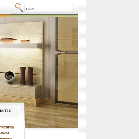
льстве
техника
риалы