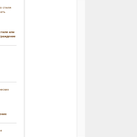
стиля или
граждение
ских