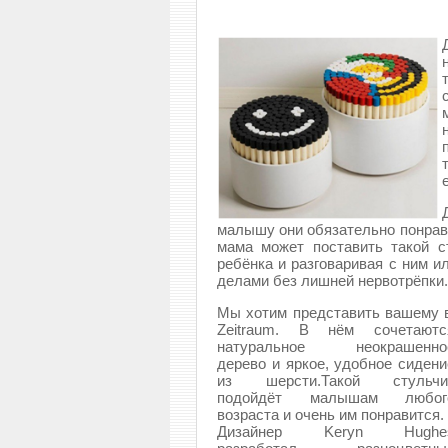
малышу они обязательно понравя
мама может поставить такой с
ребёнка и разговаривая с ним и
делами без лишней нервотрёпки.
Мы хотим представить вашему в
Zeitraum.
В нём сочетаютс
натуральное неокрашенно
дерево и яркое, удобное сидени
из шерсти.Такой стульчи
подойдёт малышам любог
возраста и очень им понравится.
Дизайнер Keryn Hughe