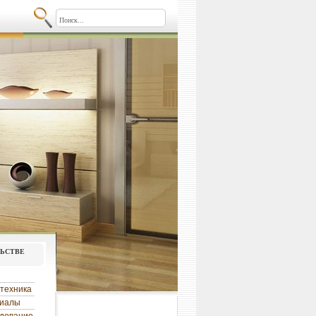
льстве
техника
риалы