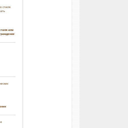
стиля или
граждение
ских