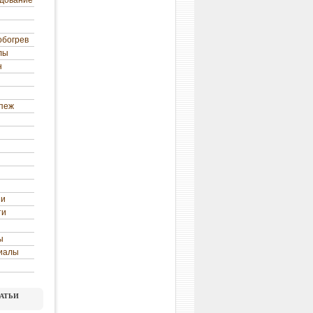
удование
обогрев
лы
н
епеж
ни
ти
ы
иалы
атьи