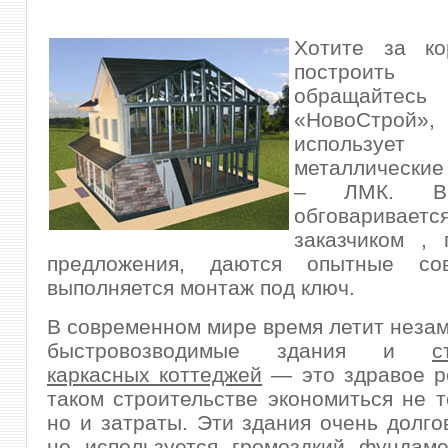
Хотите за ко
построить
обращайтесь
«НовоСтр
используе
металлические
– ЛМК. Вс
обговари
заказчиком , 
предложения, даются опытные сов
выполняется монтаж под ключ.
В современном мире время летит незаме
быстровозводимые здания и
с
каркасных коттеджей
— это здравое р
таком строительстве экономиться не т
но и затраты. Эти здания очень долго
не используется громоздкий фундаме