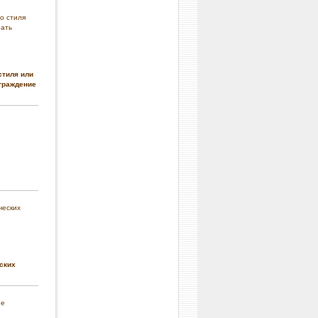
стиля или
граждение
ских