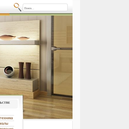
льстве
техника
риалы