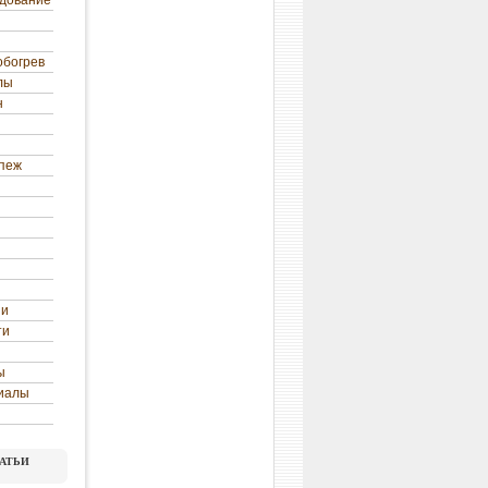
удование
обогрев
лы
н
епеж
ни
ти
ы
иалы
атьи