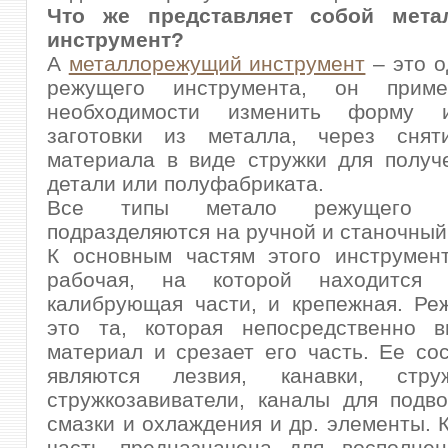
Что же представляет собой мета
инструмент?
А
металлорежущий инструмент
– это о
режущего инструмента, он приме
необходимости изменить форму 
заготовки из металла, через снят
материала в виде стружки для получ
детали или полуфабриката.
Все типы метало режущего ин
подразделяются на ручной и станочный
К основным частям этого инструмент
рабочая, на которой находится
калибрующая части, и крепежная. Ре
это та, которая непосредственно в
материал и срезает его часть. Ее с
являются лезвия, канавки, струж
стружкозавиватели, каналы для подв
смазки и охлаждения и др. элементы.
часть предназначена для восполне