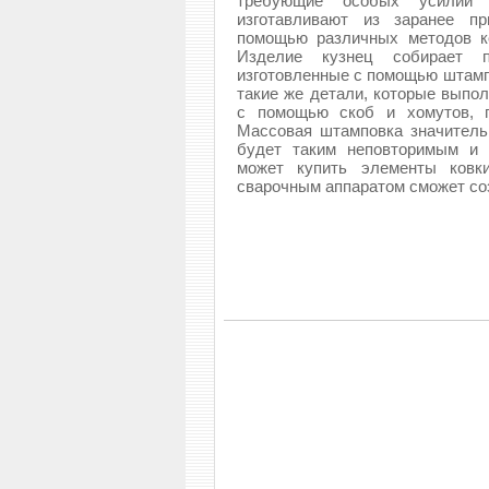
требующие особых усилий к
изготавливают из заранее пр
помощью различных методов ко
Изделие кузнец собирает п
изготовленные с помощью штампо
такие же детали, которые выпо
с помощью скоб и хомутов, п
Массовая штамповка значитель
будет таким неповторимым и 
может купить элементы ков
сварочным аппаратом сможет со