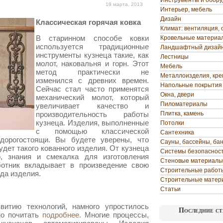
Инструменты и обор
19 марта, 2013
Интерьер, мебель
Дизайн
Классическая горячая ковка
Климат: вентиляция, 
В старинном способе ковки
Кровельные материа
используется традиционные
Ландшафтный дизай
инструменты кузнеца такие, как
Лестницы
молот, наковальня и горн. Этот
Мебель
метод практически не
Металлоизделия, кр
изменился с древних времен.
Напольные покрытия
Сейчас стал часто применятся
Окна, двери
механический молот, который
Пиломатериалы
увеличивает качество и
производительность работы
Плитка, камень
кузнеца. Изделия, выполненные
Потолки
с помощью классической
Сантехника
 дорогостоящи. Вы будете уверены, что
Сауны, бассейны, ба
удет такого кованного изделия. От кузнеца
Системы безопаснос
о, знания и смекалка для изготовления
Стеновые материалы
ботник вкладывает в произведение свою
Строительные работ
ида изделия.
Строительные матер
Статьи
витию технологий, намного упростилось
Последние ст
но почитать
подробнее
. Многие процессы,