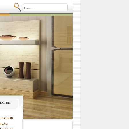
льстве
техника
риалы