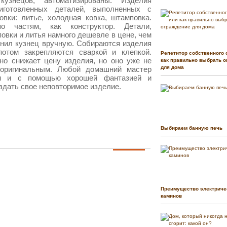
узнецов, автоматизированы. Изделия
иготовленных деталей, выполненных с
вки: литье, холодная ковка, штамповка.
о частям, как конструктор. Детали,
вки и литья намного дешевле в цене, чем
лнил кузнец вручную. Собираются изделия
отом закрепляются сваркой и клепкой.
Репетитор собственного 
но снижает цену изделия, но оно уже не
как правильно выбрать о
для дома
оригинальным. Любой домашний мастер
ки и с помощью хорошей фантазией и
здать свое неповторимое изделие.
Выбираем банную печь
Преимущество электриче
каминов