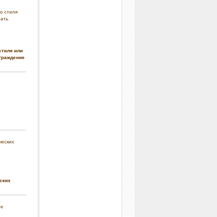
стиля или
граждение
ских