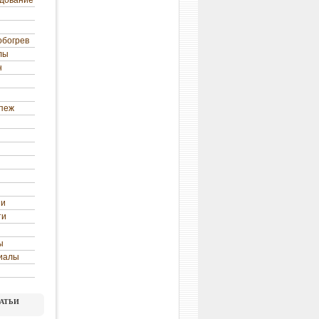
удование
обогрев
лы
н
епеж
ни
ти
ы
иалы
атьи