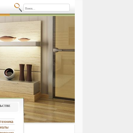
льстве
техника
риалы