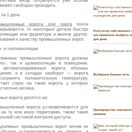
олётный ангар потребуется уже особая
сможет свободно проходить.
 за 1 день
омышленные ворота для порта
почти
акрываются, то некоторые детали быстро
Репетитор собственного 
вляющие или фурнитура и многое другое.
как правильно выбрать о
бования к качеству промышленных ворот.
для дома
- и теплоизоляции
рованные промышленные ворота должны
пло-, так и шумоизоляции в помещении.
 автоматизированные ворота обязаны
щения, а в складах наоборот — ворота
Выбираем банную печь
охранять положительную температуру.
тает спрос на такие ворота, у которых
статочно велика.
ные ворота делятся на:
ышленные ворота устанавливаются для
Преимущество электриче
 на ту или иную территорию, также такие
каминов
льной системой контроля доступа.
подъёмных промышленных ворот ничем не
 обычно устанавливаются на гаражах, а