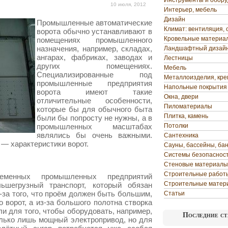
Инструменты и обор
10 июля, 2012
Интерьер, мебель
Дизайн
Промышленные автоматические
Климат: вентиляция, 
ворота обычно устанавливают в
Кровельные материа
помещениях промышленного
назначения, например, складах,
Ландшафтный дизай
ангарах, фабриках, заводах и
Лестницы
других помещениях.
Мебель
Специализированные под
Металлоизделия, кр
промышленные предприятия
Напольные покрытия
ворота имеют такие
Окна, двери
отличительные особенности,
Пиломатериалы
которые бы для обычного быта
Плитка, камень
были бы попросту не нужны, а в
промышленных масштабах
Потолки
являлись бы очень важными.
Сантехника
— характеристики ворот.
Сауны, бассейны, ба
Системы безопаснос
Стеновые материалы
Строительные работ
еменных промышленных предприятий
Строительные матер
ьшегрузный транспорт, который обязан
з-за того, что проём должен быть большим,
Статьи
ворот, а из-за большого полотна створка
ли для того, чтобы оборудовать, например,
Последние ст
лько лишь мощный электропривод, но для