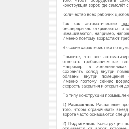
того, чтобы оборудовать сам
конструкция ворот, где самолёт 
Количество всех рабочих циклов
Так как автоматические
пр
бесперерывно открываются и з
изнашиваются, например, напра
Именно поэтому возрастают тре
Высокие характеристики по шумо
Помните, что все автоматизи
отвечать требованиям как те
Например, в холодильниках
сохранять холод внутри поме
обязаны внутри помещения с
Именно поэтому сейчас возрас
скорость закрытия и открытия до
По типу конструкции промышлен
1)
Распашные.
Распашные пром
того, чтобы ограничивать въезд
ворота часто оснащаются специа
2)
Подъёмные
. Конструкция 
отличается от ворот, которые