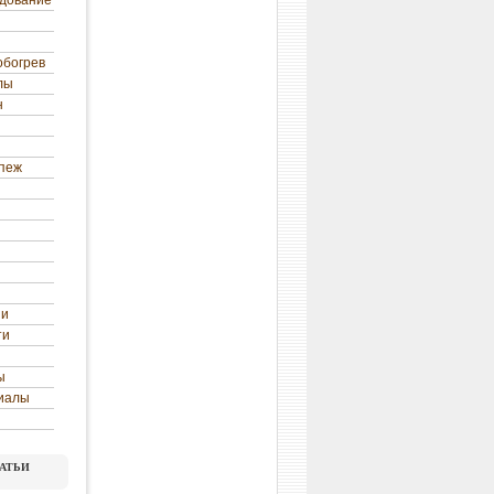
удование
обогрев
лы
н
епеж
ни
ти
ы
иалы
атьи