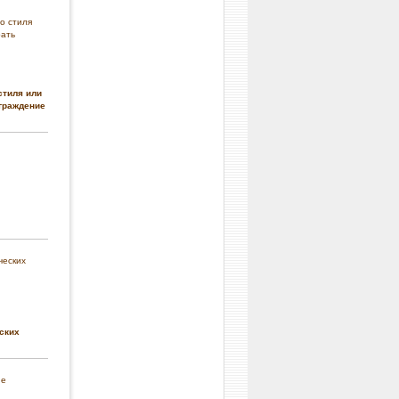
стиля или
граждение
ских