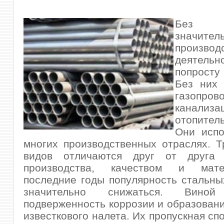
Без
значите
производ
деятельн
попросту
Без них
газопрово
канализа
отопител
Они испо
многих производственных отраслях.
Т
видов отличаются друг от друга 
производства, качеством и мат
последние годы популярность стальны
значительно снижаться. Вин
подверженность коррозии и образовани
известкового налета. Их пропускная сп