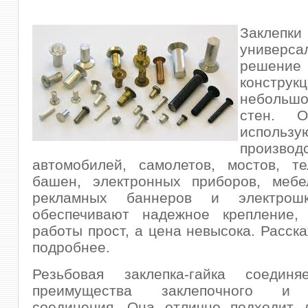
Заклеп
универса
решение 
конст
небольш
стен. 
исполь
производ
автомобилей, самолетов, мостов, те
башен, электронных приборов, мебе
рекламных баннеров и электро
обеспечивают надежное крепление,
работы прост, а цена невысока. Расск
подробнее.
Резьбовая заклепка-гайка соедин
преимущества заклепочного и 
соединения. Она отлично подходит 