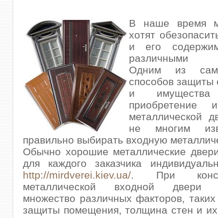
В наше время м
хотят обезопасит
и его содержи
различными с
Одним из сам
способов защиты 
и имуществ
приобретение и
металлической д
не многим изв
правильно выбирать входную металлич
Обычно хорошие металлические двери
для каждого заказчика индивидуаль
http://mirdverei.kiev.ua/
. При констр
металлической входной двери у
множество различных факторов, таких 
защиты помещения, толщина стен и их 