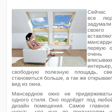
Сейчас 
все люд
задумал
свое
вставляю
мансард
первую о
очень
вписы
интерь
свободную полезную площадь, св
становиться больше, а так же открывае
вид из окна.
Мансардное окно не придерживатьс
одного стиля. Оно подойдет под любо
дизайн помещения. Самое главное
учесть, что оно по показателям н