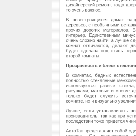
дизайнерский ремонт, тогда две
то очень важное.
В новостроящихся домах чащ
деревьев, с необычными вставк
прочих дорогих материалов. Е
интерьер. Единственным минус
очень сложно найти, а лучше сд
комнат отличаются, делают дв
будет сделана под стиль перв
второй комнаты.
Прозрачность и блеск стеклян
В комнатах, бедных естестве
полностью стеклянные межкомна
используются разные стекла,
рисунками, матовые и многие д
только будет служить источн
комнате, но и визуально увеличи
Лучше, если устанавливать н
производитель, так как при уст
последствии тоже придется чини
АвтоТак представляет собой оди
группах. Он заключается