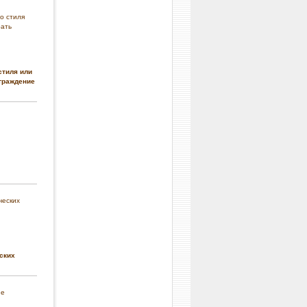
стиля или
граждение
ских