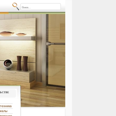
льстве
техника
риалы