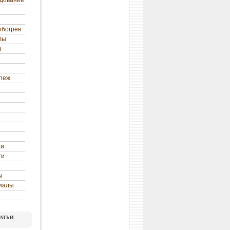
удование
обогрев
лы
н
епеж
ни
ти
ы
иалы
атьи