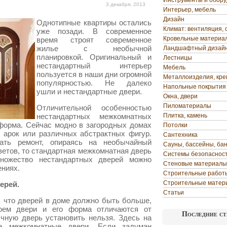
Инструменты и обор
3 декабря, 2013
Интерьер, мебель
Дизайн
Однотипные квартиры остались
Климат: вентиляция, 
уже позади. В современное
Кровельные материа
время строят современное
жилье с необычной
Ландшафтный дизай
планировкой. Оригинальный и
Лестницы
нестандартный интерьер
Мебель
пользуется в наши дни огромной
Металлоизделия, кр
популярностью. Не далеко
Напольные покрытия
ушли и нестандартные двери.
Окна, двери
Пиломатериалы
Отличительной особенностью
нестандартных межкомнатных
Плитка, камень
форма. Сейчас модно в загородных домах
Потолки
 арок или различных абстрактных фигур.
Сантехника
ать ремонт, опираясь на необычайный
Сауны, бассейны, ба
ветов, то стандартная межкомнатная дверь
Системы безопаснос
ножество нестандартных дверей можно
Стеновые материалы
ениях.
Строительные работ
Строительные матер
верей.
Статьи
, что дверей в доме должно быть больше,
оем двери и его форма отличаются от
Последние ст
чную дверь установить нельзя. Здесь на
е межкомнатные двери. Если задуман