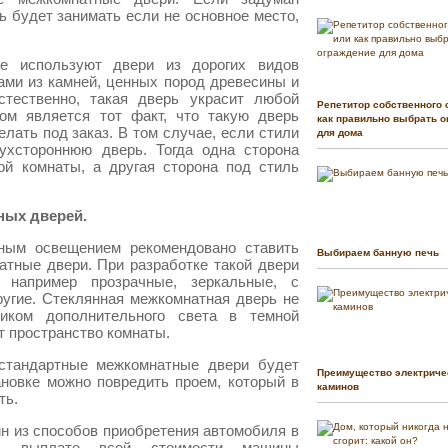
рь будет занимать если не основное место,
е используют двери из дорогих видов
ами из камней, ценных пород древесины и
стественно, такая дверь украсит любой
Репетитор собственного 
ом является тот факт, что такую дверь
как правильно выбрать о
елать под заказ. В том случае, если стили
для дома
ухстороннюю дверь. Тогда одна сторона
ой комнаты, а другая сторона под стиль
ных дверей.
нным освещением рекомендовано ставить
Выбираем банную печь
тные двери. При разработке такой двери
 например прозрачные, зеркальные, с
ругие. Стеклянная межкомнатная дверь не
иком дополнительного света в темной
т пространство комнаты.
естандартные межкомнатные двери будет
Преимущество электриче
ановке можно повредить проем, который в
каминов
ть.
н из способов приобретения автомобиля в
 в выплате всей стоимости машины