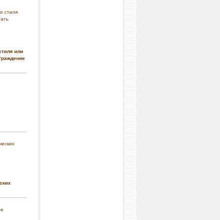
стиля или
граждение
ских