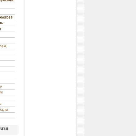
удование
обогрев
лы
н
епеж
ни
ти
ы
иалы
атьи