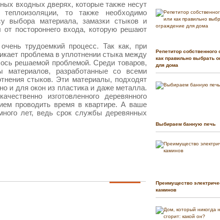
нных входных дверях, которые также несут
теплоизоляции, то также необходимо
су выбора материала, замазки стыков и
 от постороннего входа, которую решают
очень трудоемкий процесс. Так как, при
Репетитор собственного 
никает проблема в уплотнении стыка между
как правильно выбрать о
лось решаемой проблемой. Среди товаров,
для дома
ы материалов, разработанные со всеми
тнения стыков. Эти материалы, подходят
но и для окон из пластика и даже металла.
качественно изготовленного деревянного
ием проводить время в квартире. А ваше
много лет, ведь срок службы деревянных
Выбираем банную печь
Преимущество электриче
каминов