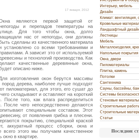
Инструменты и обор
Интерьер, мебель
17 января, 2012
Дизайн
Климат: вентиляция, 
Окна являются первой защитой от
Кровельные материа
непогоды и перепадов температуры на
Ландшафтный дизай
улице. Для того чтобы окна, долго
Лестницы
защищали нас от непогоды, они должны
Мебель
быть сделаны из качественного материала
и установлено со всеми требованиями и
Металлоизделия, кр
правилами.
А зависит это от используемой
Напольные покрытия
древесины и технологий производства. Как
Окна, двери
делают качественные деревянные окна,
Пиломатериалы
будет описано ниже.
Плитка, камень
Потолки
Для изготовления окон берутся массивы
Сантехника
 пород дерева, наиболее лучше подходят
ют пиломатериал, для этого, его сушат до
Сауны, бассейны, ба
чего складывают и оставляют на короткий
Системы безопаснос
. После того, как влага распределиться
Стеновые материалы
е. После чего непосредственно делаются
Строительные работ
ропитывают специальным составом. Этот
Строительные матер
евесину, от появления грибка и плесени.
Статьи
вергаются покрытию, специальной краской
ет, аккуратный процесс сборки, окна и
е всего этого мы получаем качественное
Последние ст
ь окно в квартире.