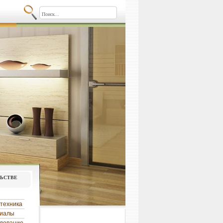
льстве
техника
риалы